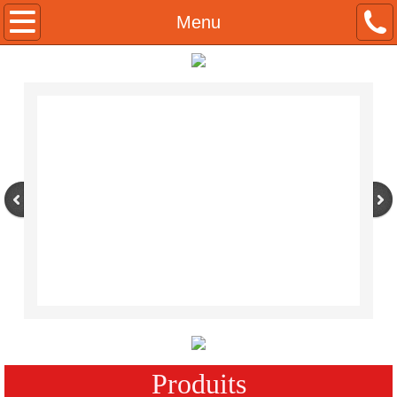
À Propos
Menu
Contactez
Produits
Condiments
Viande
Fruits de Mer
English
Foodshows
Produits
Salon de l'alimentation